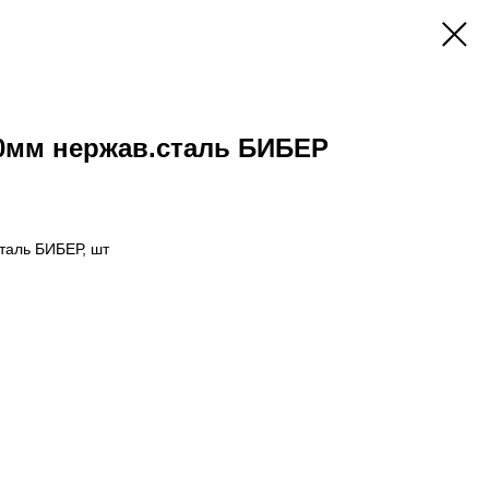
70мм нержав.сталь БИБЕР
таль БИБЕР, шт