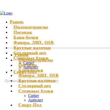
Рынок
Пиломатериалы
Погонаж
Бани-бочки
Фанера, ДВП, OSB
Круглые палочки
Столярный цех
Рынок
Стеновые блоки
Пиломатериалы
Сибит
Погонаж
Арболит
Бани-бочки
Спорт-Пол
Фанера, ДВП, OSB
Круглые палочки
Производство основано в 2001 году
Столярный цех
Стеновые блоки
Сибит
Арболит
Спорт-Пол