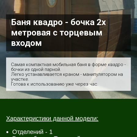
Баня квадро - бочка 2х
метровая с торцевым
входом
Самая компактная мобильная баня в форме квадро -
бочки из одной парной.
Легко устанавливается краном - манипулятором на
участке.
Готова к использованию уже через час.
Характеристики данной модели:
Отделений - 1