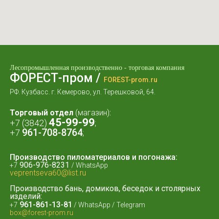
Лесопромышленная производственно - торговая компания
ФОРЕСТ-пром /
FOREST-prom.ru
РФ. Кузбасс. г. Кемерово, ул. Терешковой, 64.
Торговый отдел
(магазин)
:
45-99-99
+7 (3842)
;
961-708-8764
+7
;
Производство пиломатериалов и погонажа:
906-976-8231
+7
/
WhatsApp
veprentseva60@list.ru
Производство бань, домиков, беседок и столярных
изделий:
961-861-13-81
+7
/ WhatsApp / Telegram
box@forest-prom.ru