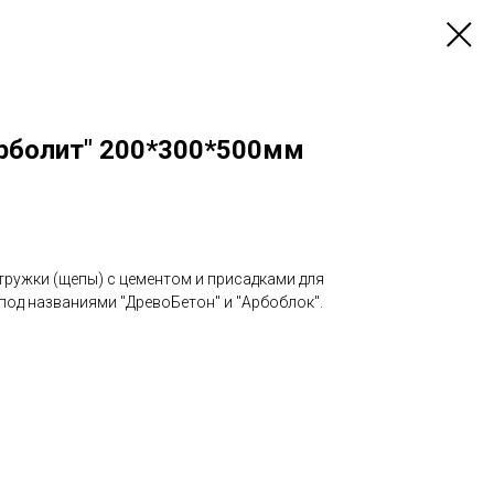
Арболит" 200*300*500мм
тружки (щепы) с цементом и присадками для
под названиями "ДревоБетон" и "Арбоблок".